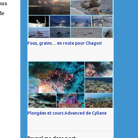
ous
de
Fous, grains… en route pour Chagos!
Plongées et cours Advanced de Cyliane