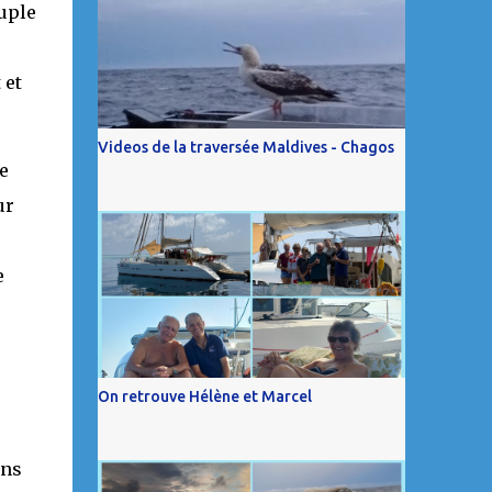
ouple
 et
Videos de la traversée Maldives - Chagos
e
ur
e
On retrouve Hélène et Marcel
ans