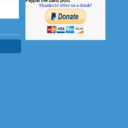
Paypal me dans post
Thanks to offer us a drink!