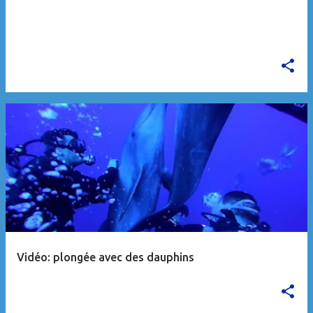
e
s
Vidéo: plongée avec des dauphins