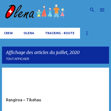
Accéder au contenu principal
CREW
OLENA
TRACKING - ROUTE
Affichage des articles du juillet, 2020
TOUT AFFICHER
A
r
t
i
Rangiroa – Tikehau
c
l