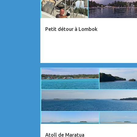
c
l
e
Petit détour à Lombok
s
INDONÉSIE
VIDÉO
Atoll de Maratua