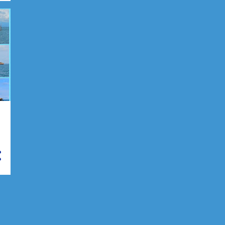
2024
102
décembre 2024
8
novembre 2024
5
octobre 2024
3
septembre 2024
8
Petit détour à Lombok
Trombe d’eau, passage de
l’équateur et traversée p...
Atoll de Maratua
Nunukan, 3ème entrée en
Indonésie
Entrée payante pour visiter
les autorités
Orage, dérives en groupe et
collision