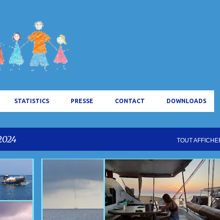
Accéder au contenu principal
STATISTICS
PRESSE
CONTACT
DOWNLOADS
 2024
TOUT AFFICHE
INDONÉSIE
TRAVERSÉE
VIDÉO