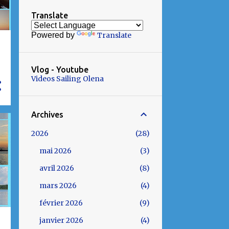
Translate
Powered by
Translate
Vlog - Youtube
Videos Sailing Olena
Archives
2026
28
mai 2026
3
avril 2026
8
mars 2026
4
février 2026
9
janvier 2026
4