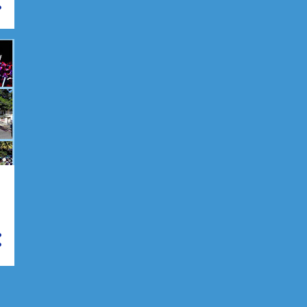
décembre 2021
6
octobre 2021
7
septembre 2021
7
août 2021
6
juillet 2021
7
juin 2021
9
mai 2021
9
avril 2021
9
mars 2021
5
février 2021
4
janvier 2021
10
2020
75
décembre 2020
12