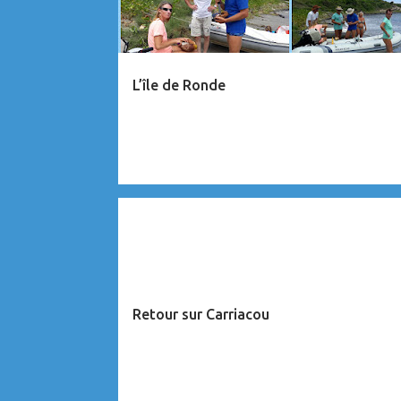
c
l
e
L’île de Ronde
s
CARAÏBES
Retour sur Carriacou