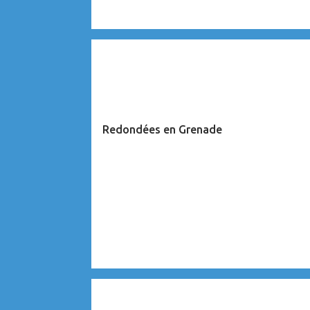
CARAÏBES
Redondées en Grenade
CARAÏBES