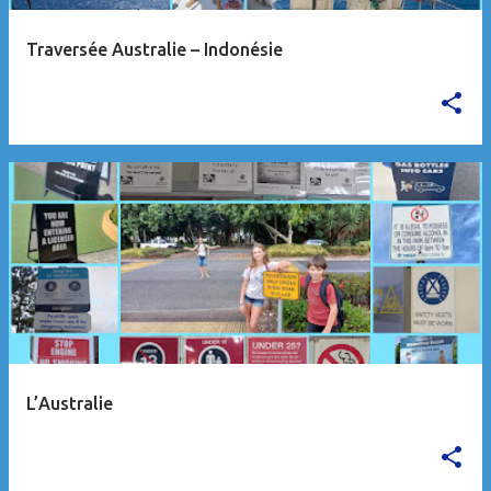
e
Traversée Australie – Indonésie
s
L’Australie