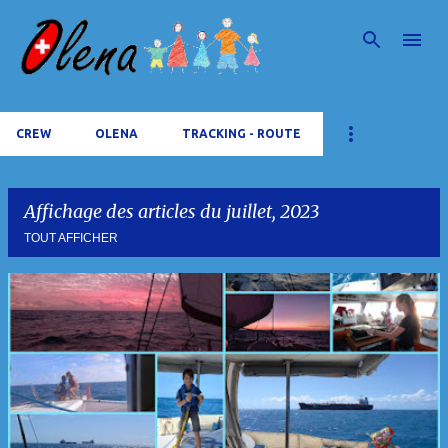
Accéder au contenu principal
CREW
OLENA
TRACKING - ROUTE
Affichage des articles du juillet, 2023
TOUT AFFICHER
A
r
t
i
c
l