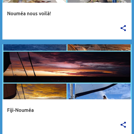
e
Nouméa nous voilà!
s
Fiji-Nouméa