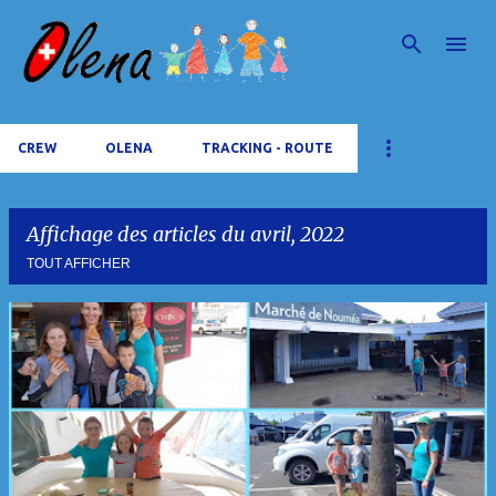
Accéder au contenu principal
CREW
OLENA
TRACKING - ROUTE
Affichage des articles du avril, 2022
TOUT AFFICHER
A
r
t
i
c
l