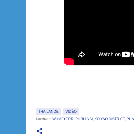
THAILANDE
VIDÉO
Location:
WHMF+CRR, PHRU NAI, KO YAO DISTRICT, PHA