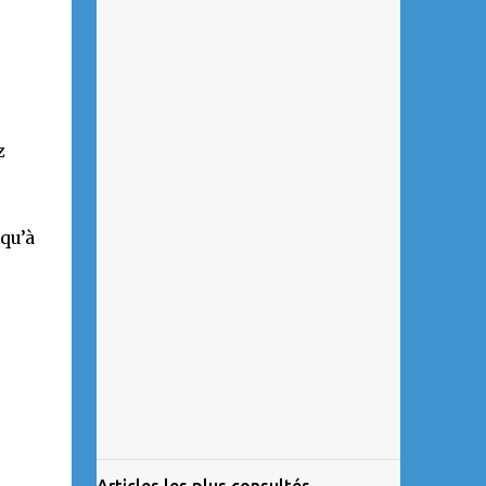
z
squ’à
Articles les plus consultés