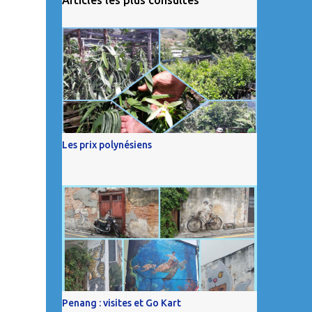
Les prix polynésiens
Penang : visites et Go Kart