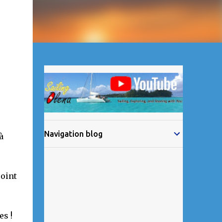
Navigation blog
à
joint
es !