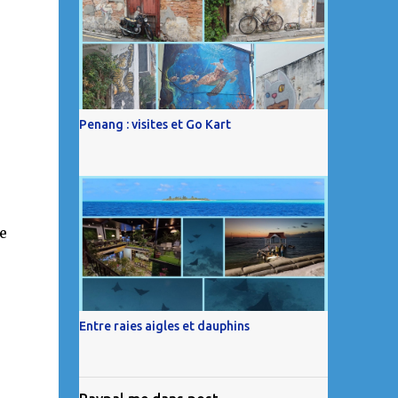
s
Penang : visites et Go Kart
e
Entre raies aigles et dauphins