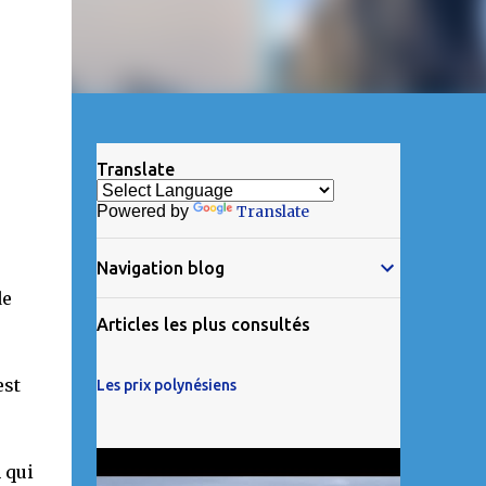
Translate
Powered by
Translate
Navigation blog
de
Articles les plus consultés
est
Les prix polynésiens
 qui