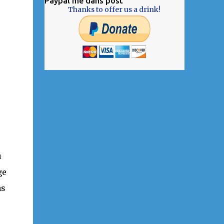
Paypal me dans post
Thanks to offer us a drink!
u
ge
as