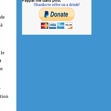
Paypal me dans post
Thanks to offer us a drink!
 de
 à
 le
t
ur
e
ation