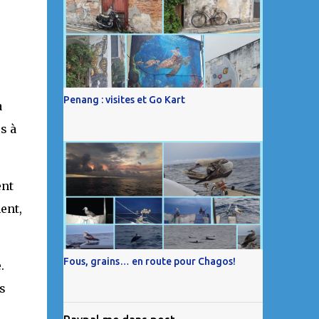
Penang : visites et Go Kart
a
s à
ent
ent,
Fous, grains… en route pour Chagos!
.
s