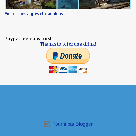
Entre raies aigles et dauphins
Paypal me dans post
Thanks to offer us a drink!
Fourni par Blogger