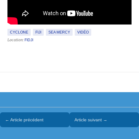
CYCLONE
FIJI
SEA MERCY
VIDÉO
Location:
FIDJI
← Article précédent
Article suivant →