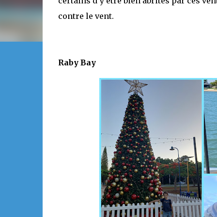
certains d’y être bien abrités par ces v
contre le vent.
Raby Bay