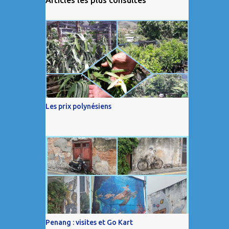
Les prix polynésiens
Penang : visites et Go Kart