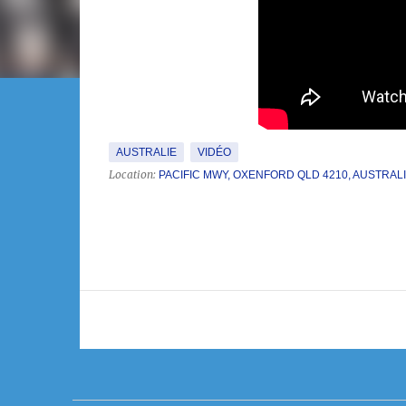
AUSTRALIE
VIDÉO
Location:
PACIFIC MWY, OXENFORD QLD 4210, AUSTRAL