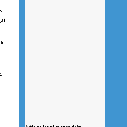
es
qui
 du
.
Articles les plus consultés