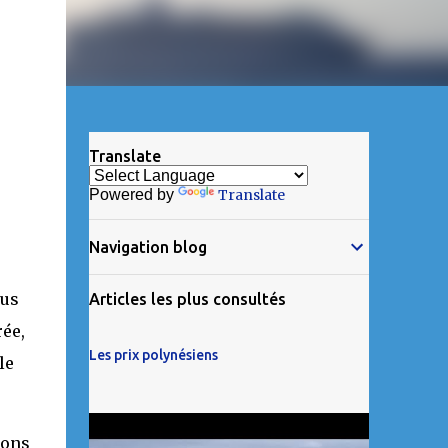
Translate
Powered by
Translate
Navigation blog
ous
Articles les plus consultés
ée,
Les prix polynésiens
le
sons