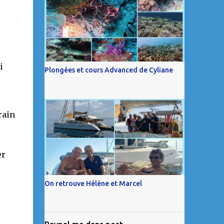
i
Plongées et cours Advanced de Cyliane
rain
er
On retrouve Hélène et Marcel