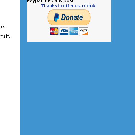
Paypal me dans post
Thanks to offer us a drink!
rs.
nuit.