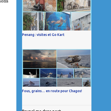
ssons
Penang : visites et Go Kart
Fous, grains… en route pour Chagos!