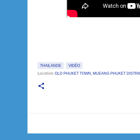
THAILANDE
VIDÉO
Location:
OLD PHUKET TOWN, MUEANG PHUKET DISTRIC