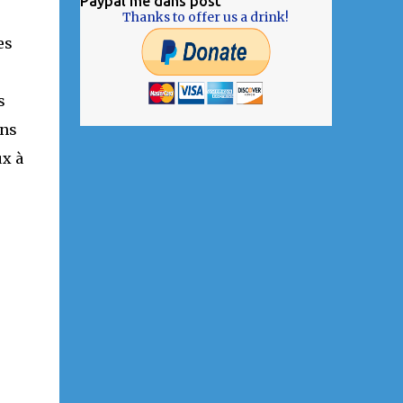
Paypal me dans post
Thanks to offer us a drink!
es
s
ans
ux à