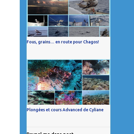
Fous, grains… en route pour Chagos!
Plongées et cours Advanced de Cyliane