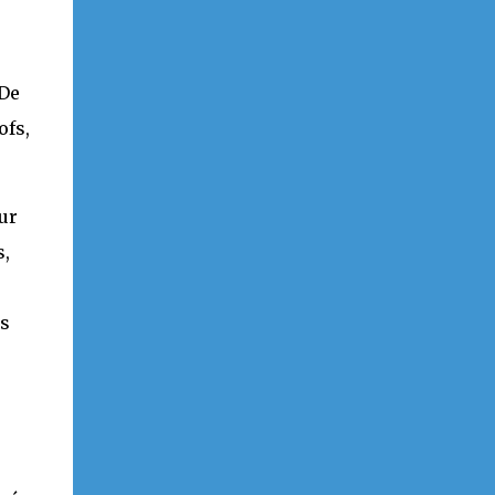
 De
ofs,
ur
s,
,
ts