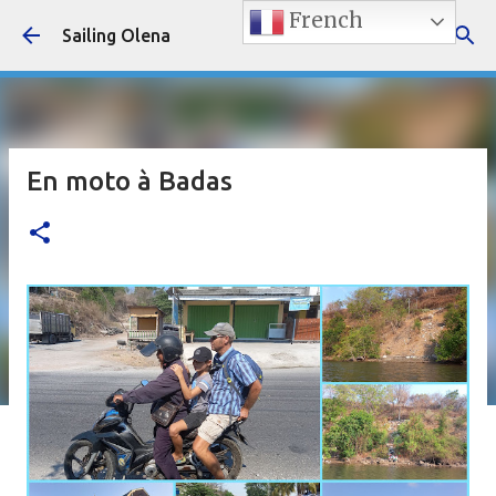
French
Accéder au contenu principal
Sailing Olena
En moto à Badas