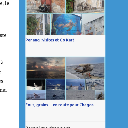
, le
ste
Penang : visites et Go Kart
e
 à
e
es
nsi
Fous, grains… en route pour Chagos!