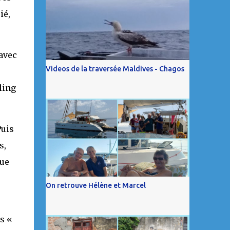
ié,
 avec
Videos de la traversée Maldives - Chagos
ling
Puis
s,
que
On retrouve Hélène et Marcel
s «