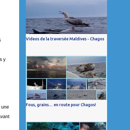
Videos de la traversée Maldives - Chagos
B
s y
Fous, grains… en route pour Chagos!
à une
avant