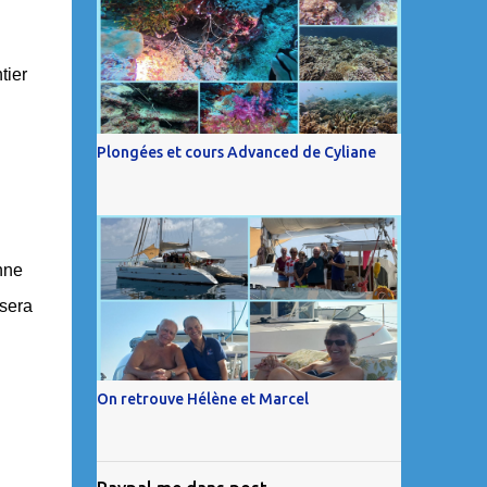
tier
Plongées et cours Advanced de Cyliane
nne
 sera
On retrouve Hélène et Marcel