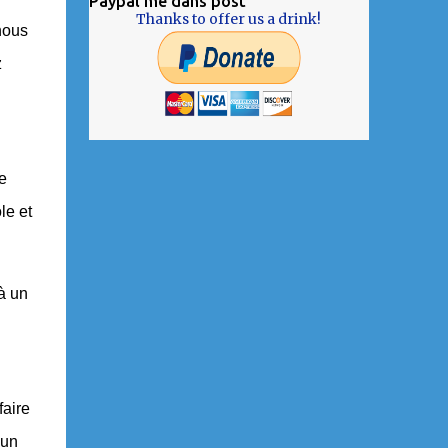
Paypal me dans post
Thanks to offer us a drink!
nous
z
e
le et
à un
faire
 un