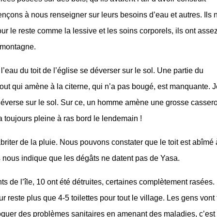
ençons à nous renseigner sur leurs besoins d’eau et autres. Ils 
our le reste comme la lessive et les soins corporels, ils ont asse
a montagne.
 l’eau du toit de l’église se déverser sur le sol. Une partie du
bout qui amène à la citerne, qui n’a pas bougé, est manquante. J
 déverse sur le sol. Sur ce, un homme amène une grosse cassero
 toujours pleine à ras bord le lendemain !
riter de la pluie. Nous pouvons constater que le toit est abîmé 
 nous indique que les dégâts ne datent pas de Yasa.
ts de l’île, 10 ont été détruites, certaines complètement rasées.
ur reste plus que 4-5 toilettes pour tout le village. Les gens vont 
voquer des problèmes sanitaires en amenant des maladies, c’est