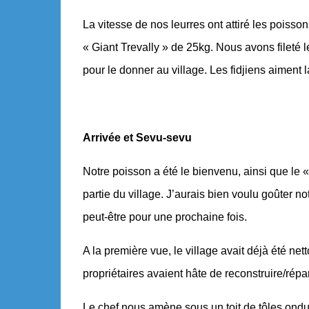
La vitesse de nos leurres ont attiré les pois
« Giant Trevally » de 25kg. Nous avons fileté
pour le donner au village. Les fidjiens aiment la
Arrivée et Sevu-sevu
Notre poisson a été le bienvenu, ainsi que le 
partie du village. J’aurais bien voulu goûter 
peut-être pour une prochaine fois.
A la première vue, le village avait déjà été net
propriétaires avaient hâte de reconstruire/répar
Le chef nous amène sous un toit de tôles ondulé