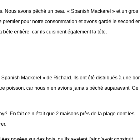
sons. Nous avons pêché un beau « Spanish Mackerel » et un gros
 le premier pour notre consommation et avons gardé le second en
 bête entière, car ils cuisinent également la tête.
« Spanish Mackerel » de Richard. Ils ont été distribués à une bo
notre poisson, car nous n’en avions jamais pêché auparavant. Ce
toyé. En fait ce n’était que 2 maisons près de la plage dont les
er.
es posées sur des bois, qu’ils avaient l’air d’avoir construit