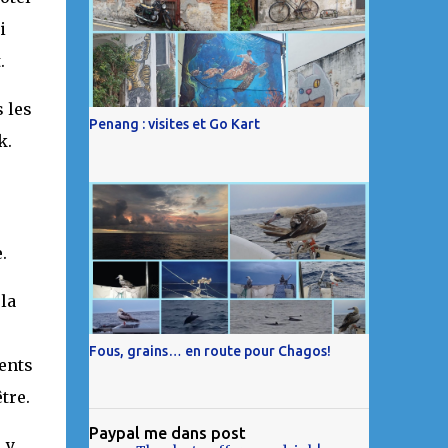
i
.
 les
Penang : visites et Go Kart
k.
.
la
Fous, grains… en route pour Chagos!
ments
tre.
Paypal me dans post
 y