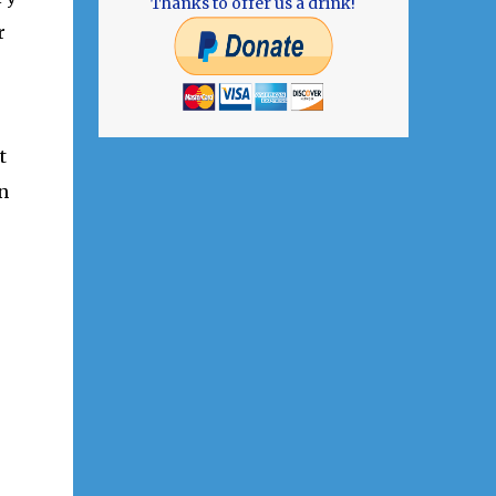
Thanks to offer us a drink!
r
t
n