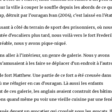
r la ville à couper le souffle depuis les abords de ce qu
 détruit par l’ouragan Ivan (2004), c’est laissé en l’état
sant à côté du terrain de sport des prisonniers, où nous
ée d’escaliers plus tard, nous voilà vers le fort Frederi
gréable, nous y avons pique-niqué.
ns aller à l’intérieur, un genre de galerie. Nous y avons
s’amusaient à les faire se déplacer d’un endroit à l’autre
le fort Matthew. Une partie de ce fort a été creusée dans 
où me réfugier en cas d’ouragan. Là aussi les enfants
nt de ces galerie, les anglais avaient construit des bâti
vons quand même pu voir une vieille cuisine par une fenê
és devant un avocatier qui croulait sous les avocats. Il