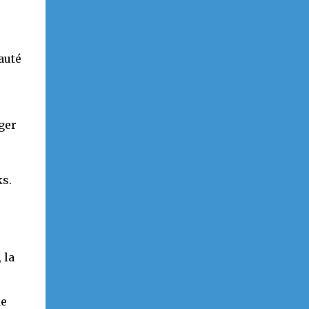
auté
ger
s.
 la
de