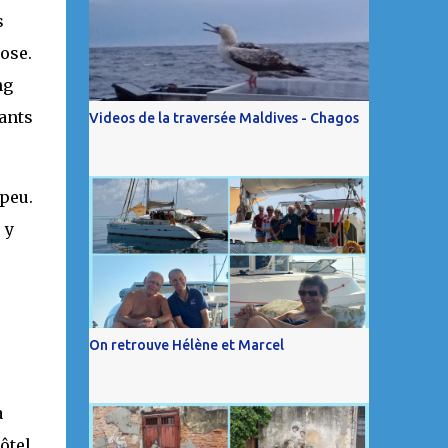
s
ose.
ng
ants
Videos de la traversée Maldives - Chagos
 peu.
 y
On retrouve Hélène et Marcel
a
ôtel