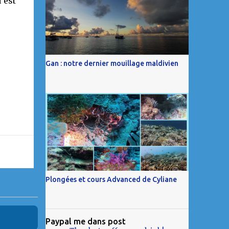
 est
Gan : notre dernier mouillage maldivien
Plongées et cours Advanced de Cyliane
Paypal me dans post