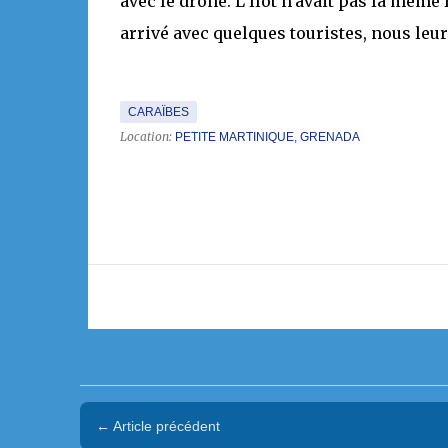
avec le drone. L’îlot n’avait pas la même
arrivé avec quelques touristes, nous leur
CARAÏBES
Location:
PETITE MARTINIQUE, GRENADA
← Article précédent