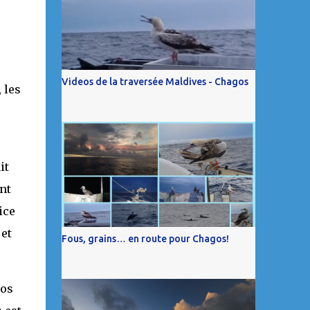
Videos de la traversée Maldives - Chagos
 les
it
nt
ice
et
Fous, grains… en route pour Chagos!
tos