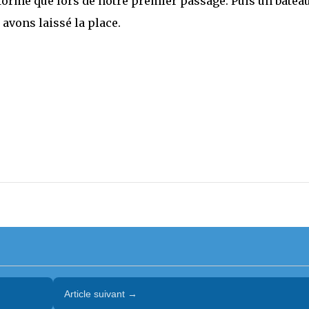
 forme que lors de notre premier passage. Puis un bateau
 avons laissé la place.
Article suivant →