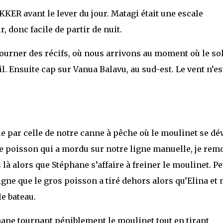
ER avant le lever du jour. Matagi était une escale
r, donc facile de partir de nuit.
ourner des récifs, où nous arrivons au moment où le sol
l. Ensuite cap sur Vanua Balavu, au sud-est. Le vent n’es
ie par celle de notre canne à pêche où le moulinet se dé
le poisson qui a mordu sur notre ligne manuelle, je rem
là alors que Stéphane s’affaire à freiner le moulinet. Pet
igne que le gros poisson a tiré dehors alors qu’Elina et
le bateau.
ane tournant péniblement le moulinet tout en tirant