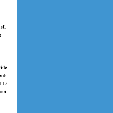
eil
t
vide
onte
it à
 moi