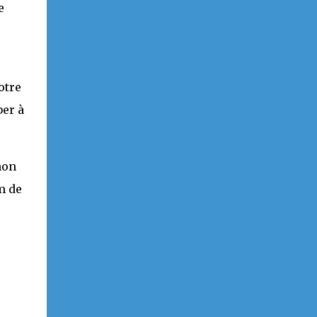
e
otre
ber à
hon
m de