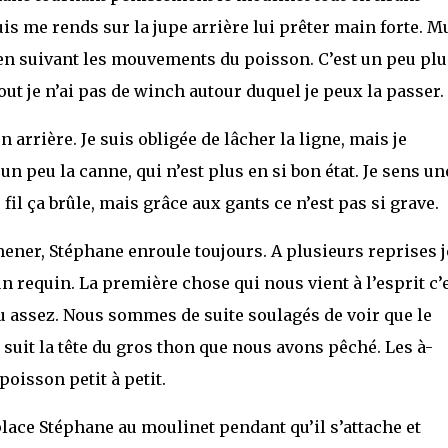
puis me rends sur la jupe arrière lui prêter main forte. M
it en suivant les mouvements du poisson. C’est un peu plu
rtout je n’ai pas de winch autour duquel je peux la passer.
 arrière. Je suis obligée de lâcher la ligne, mais je
 peu la canne, qui n’est plus en si bon état. Je sens un
 fil ça brûle, mais grâce aux gants ce n’est pas si grave.
mener, Stéphane enroule toujours. A plusieurs reprises j
 requin. La première chose qui nous vient à l’esprit c’
du assez. Nous sommes de suite soulagés de voir que le
l suit la tête du gros thon que nous avons pêché. Les à-
poisson petit à petit.
ace Stéphane au moulinet pendant qu’il s’attache et