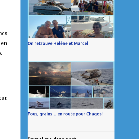
ncs
 en
On retrouve Hélène et Marcel
.
eur
Fous, grains… en route pour Chagos!