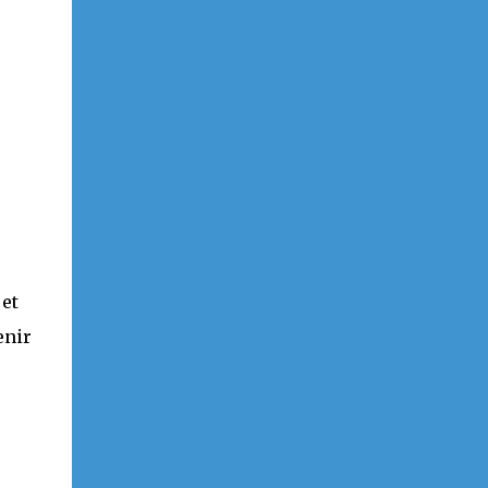
 et
enir