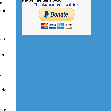
Paypal me dans post
le
Thanks to offer us a drink!
ont
sent
 ont
A
s de
aque