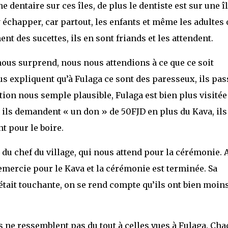
 dentaire sur ces îles, de plus le dentiste est sur une î
y échapper, car partout, les enfants et même les adultes 
nt des sucettes, ils en sont friands et les attendent.
 nous surprend, nous nous attendions à ce que ce soit
us expliquent qu’à Fulaga ce sont des paresseux, ils pas
tion nous semple plausible, Fulaga est bien plus visitée
ù ils demandent « un don » de 50FJD en plus du Kava, ils
t pour le boire.
u chef du village, qui nous attend pour la cérémonie. 
 remercie pour le Kava et la cérémonie est terminée. Sa
 était touchante, on se rend compte qu’ils ont bien moin
s ne ressemblent pas du tout à celles vues à Fulaga. Ch