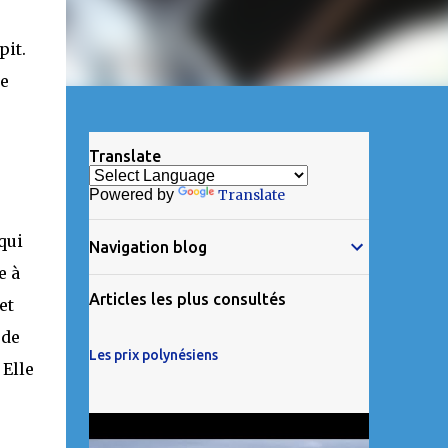
pit.
le
Translate
Powered by
Translate
qui
Navigation blog
e à
Articles les plus consultés
et
 de
Les prix polynésiens
 Elle