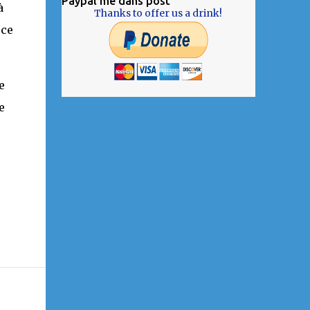
Paypal me dans post
à
Thanks to offer us a drink!
 ce
e
e