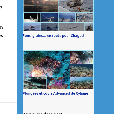
s
on
es
Fous, grains… en route pour Chagos!
Plongées et cours Advanced de Cyliane