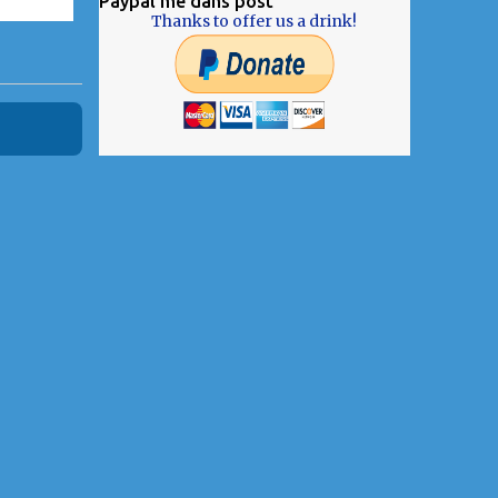
Paypal me dans post
Thanks to offer us a drink!