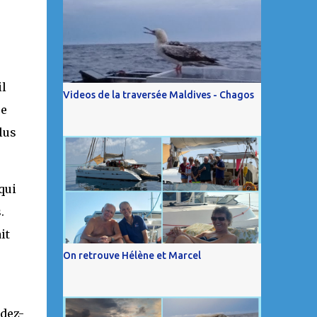
il
Videos de la traversée Maldives - Chagos
re
lus
qui
.
it
On retrouve Hélène et Marcel
ndez-