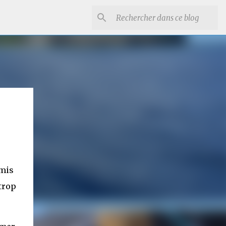
amis
trop