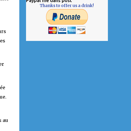
Paypal me dans post
Thanks to offer us a drink!
urs
des
er
gée
ue.
s au