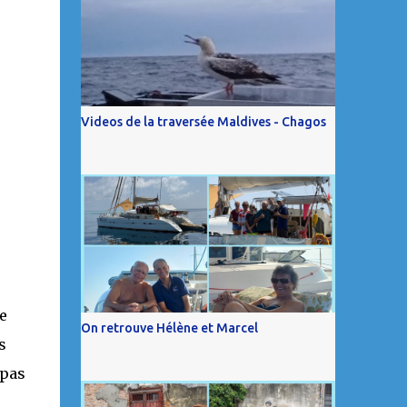
Videos de la traversée Maldives - Chagos
e
On retrouve Hélène et Marcel
s
 pas