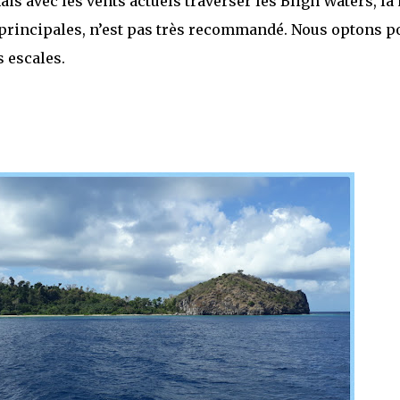
mais avec les vents actuels traverser les Bligh Waters, la
es principales, n’est pas très recommandé. Nous optons p
 escales.