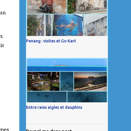
cun
n.
Penang : visites et Go Kart
ir
e
Entre raies aigles et dauphins
mmes