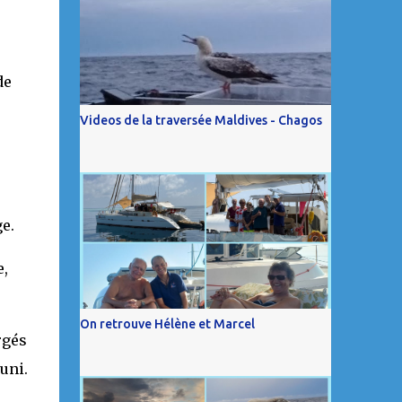
de
Videos de la traversée Maldives - Chagos
e.
,
On retrouve Hélène et Marcel
rgés
uni.