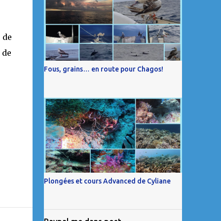
 de
 de
Fous, grains… en route pour Chagos!
é
Plongées et cours Advanced de Cyliane