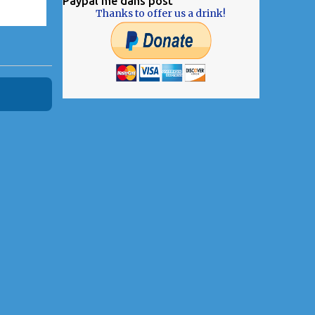
Paypal me dans post
Thanks to offer us a drink!