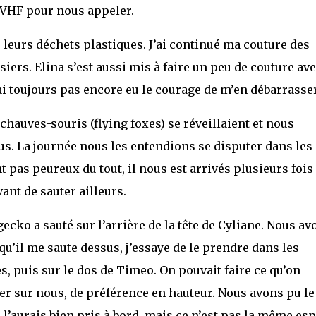
e VHF pour nous appeler.
leurs déchets plastiques. J’ai continué ma couture des
siers. Elina s’est aussi mis à faire un peu de couture av
i toujours pas encore eu le courage de m’en débarrasser
 chauves-souris (flying foxes) se réveillaient et nous
s. La journée nous les entendions se disputer dans les
t pas peureux du tout, il nous est arrivés plusieurs fois
ant de sauter ailleurs.
gecko a sauté sur l’arrière de la tête de Cyliane. Nous av
à qu’il me saute dessus, j’essaye de le prendre dans les
s, puis sur le dos de Timeo. On pouvait faire ce qu’on
ter sur nous, de préférence en hauteur. Nous avons pu le
 je l’aurais bien pris à bord, mais ce n’est pas la même es