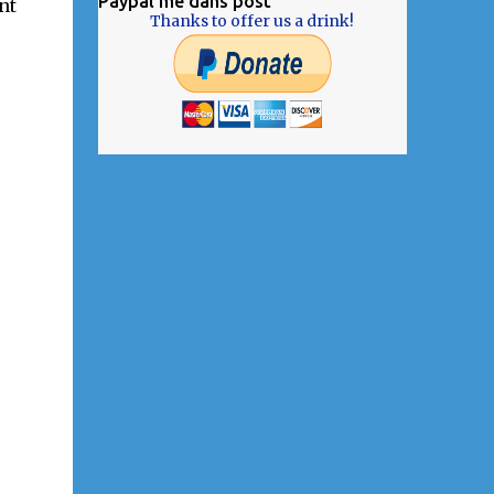
Paypal me dans post
nt
Thanks to offer us a drink!