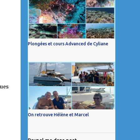
Plongées et cours Advanced de Cyliane
ques
On retrouve Hélène et Marcel
s