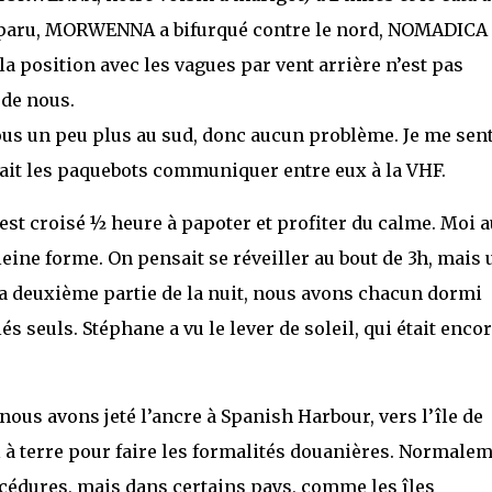
disparu, MORWENNA a bifurqué contre le nord, NOMADICA
 la position avec les vagues par vent arrière n’est pas
 de nous.
tous un peu plus au sud, donc aucun problème. Je me sen
dait les paquebots communiquer entre eux à la VHF.
’est croisé ½ heure à papoter et profiter du calme. Moi a
leine forme. On pensait se réveiller au bout de 3h, mais 
La deuxième partie de la nuit, nous avons chacun dormi
s seuls. Stéphane a vu le lever de soleil, qui était enco
nous avons jeté l’ancre à Spanish Harbour, vers l’île de
l à terre pour faire les formalités douanières. Normale
rocédures, mais dans certains pays, comme les îles