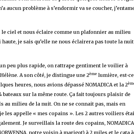
 n’a aucun problème à s’endormir va se coucher, j’entame
ns le ciel et nous éclaire comme un plafonnier au milieu
haute, je sais qu’elle ne nous éclairera pas toute la nuit
un peu plus rapide, on rattrape gentiment le voilier à
ème
élène. A son côté, je distingue une 2
lumière, est-ce
èm
uelques heures, nous avions dépassé NOMADICA et la 2
4 bateaux sur la même route. Ça fait toujours plaisir de
ls au milieu de la nuit. On ne se connait pas, mais en
e les appelle « mes copains ». Les 2 autres voiliers éta
galement. Je surveillais la route des copains, NOMADICA
MORWENNA, notre voisin à marigot) à 2 miles et le cata à