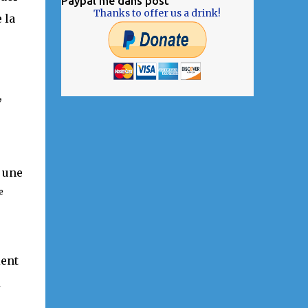
Paypal me dans post
Thanks to offer us a drink!
 la
,
 une
e
ient