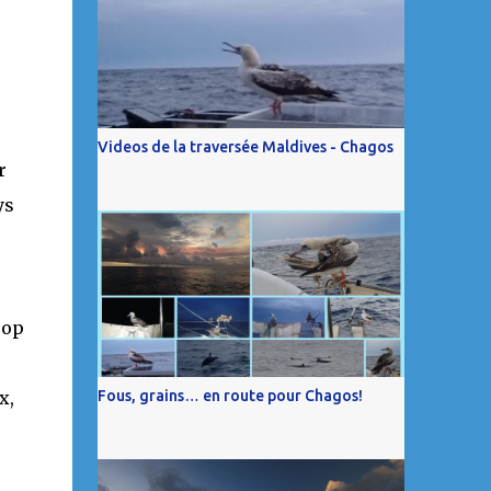
Videos de la traversée Maldives - Chagos
r
ys
rop
x,
Fous, grains… en route pour Chagos!