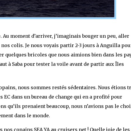
e. Au moment d’arriver, j’imaginais bouger un peu, aller
 nos colis. Je nous voyais partir 2-3 jours à Anguilla pou
ter quelques bricoles que nous aimions bien dans les pa
ut à Saba pour tester la voile avant de partir aux Îles
 copains, nous sommes restés sédentaires. Nous étions t
 EC dans un bureau de change qui en a profité pour
s qu’ils prenaient beaucoup, nous n’avions pas le choi
lement dans le monde.
 nos copains SEA YA au cruisers net ! Quelle joie de les