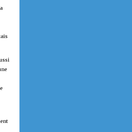
 a
tais
ussi
une
re
ment