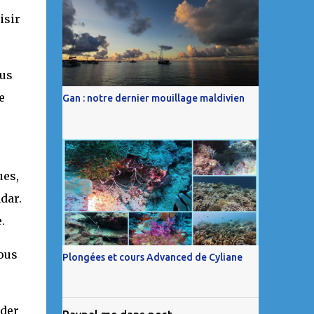
isir
ous
e
Gan : notre dernier mouillage maldivien
ues,
dar.
.
sous
Plongées et cours Advanced de Cyliane
rder