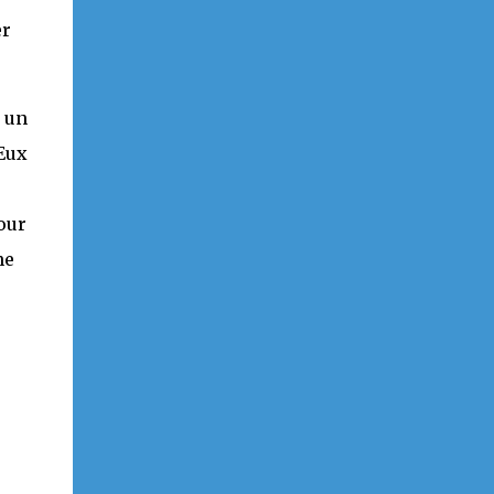
er
 un
 Eux
é
our
ne