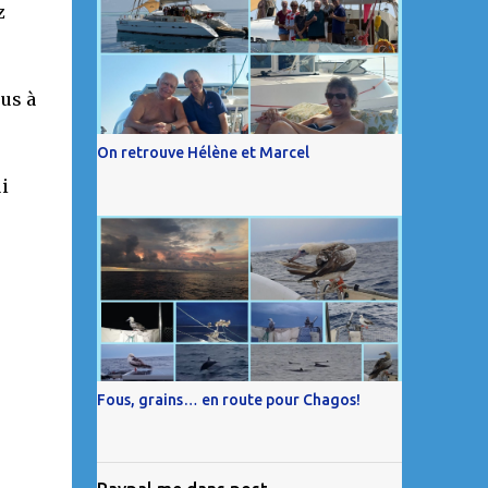
z
us à
On retrouve Hélène et Marcel
i
Fous, grains… en route pour Chagos!