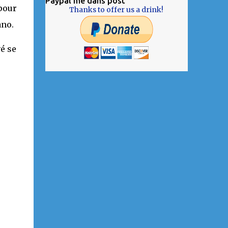
Paypal me dans post
 pour
Thanks to offer us a drink!
ano.
é se