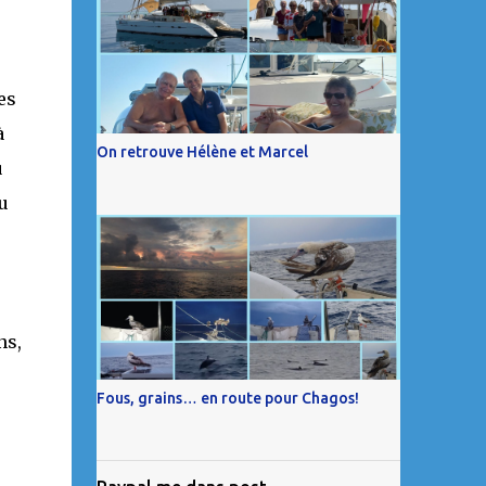
es
à
On retrouve Hélène et Marcel
u
u
ns,
Fous, grains… en route pour Chagos!