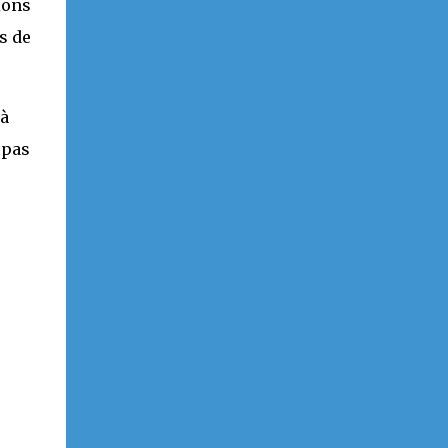
ions
s de
 à
 pas