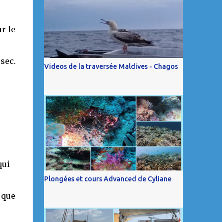
ur le
é
 sec.
Videos de la traversée Maldives - Chagos
qui
Plongées et cours Advanced de Cyliane
 que