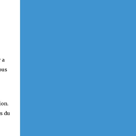
 a
ous
ion.
ns du