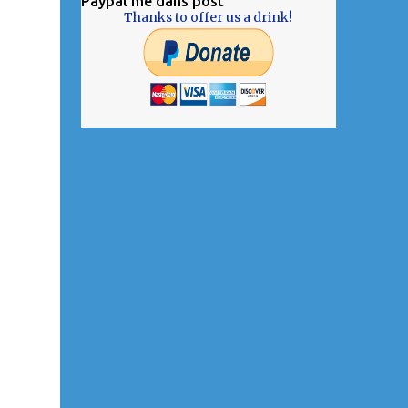
Paypal me dans post
Thanks to offer us a drink!