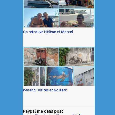
On retrouve Hélène et Marcel
Penang : visites et Go Kart
Paypal me dans post