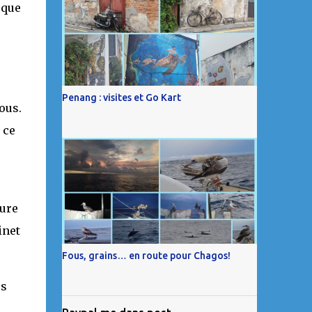
 que
Penang : visites et Go Kart
ous.
 ce
eure
inet
Fous, grains… en route pour Chagos!
ès