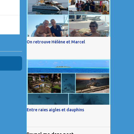
On retrouve Hélène et Marcel
Entre raies aigles et dauphins