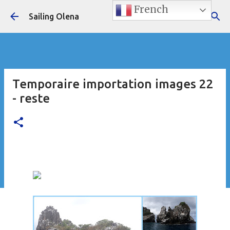
French
Accéder au contenu principal
Sailing Olena
Temporaire importation images 22
- reste