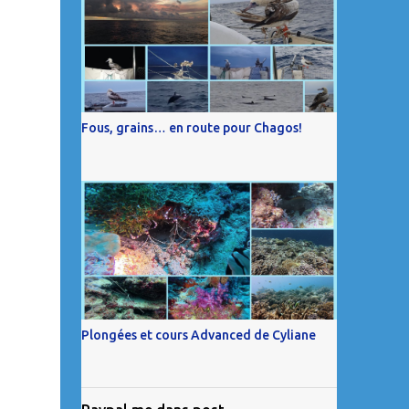
Fous, grains… en route pour Chagos!
Plongées et cours Advanced de Cyliane